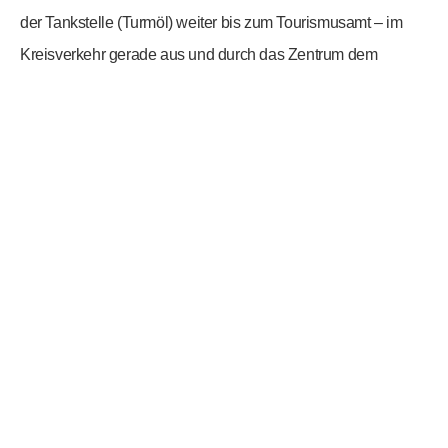
der Tankstelle (Turmöl) weiter bis zum Tourismusamt – im
Kreisverkehr gerade aus und durch das Zentrum dem
Straßenverlauf folgen – nach ca. 2 Minuten (1,5km) finden
Sie das Ferienzentrum Süd auf der linken Seite.
Anreise mit dem Auto aus der Schweiz
Über Tirol und Salzburg – Autobahn A10 – weiter wie oben –
oder über Bregenz, Lindau, Memmingen, München,
Salzburg – weiter wie oben.
Öffentliche Verkehrsmittel
Wir sind ebenso mit den öffentlichen Verkehrsbetrieben
erreichen. Für weitere Details nutzen Sie bitte die
entsprechende Fahrplanauskunft der
Kärntner Linien
.