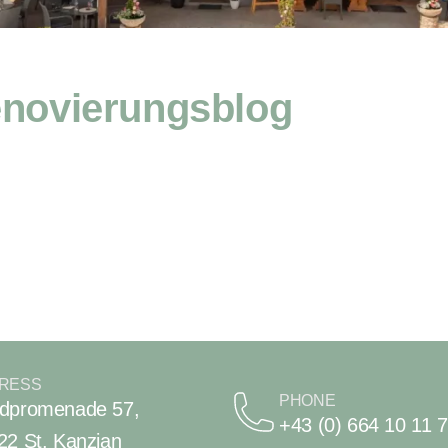
novierungsblog
RESS
PHONE
dpromenade 57,
+43 (0) 664 10 11 
22 St. Kanzian