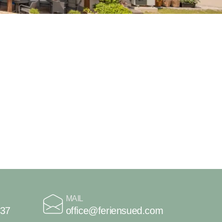
MAIL
737
office@feriensued.com