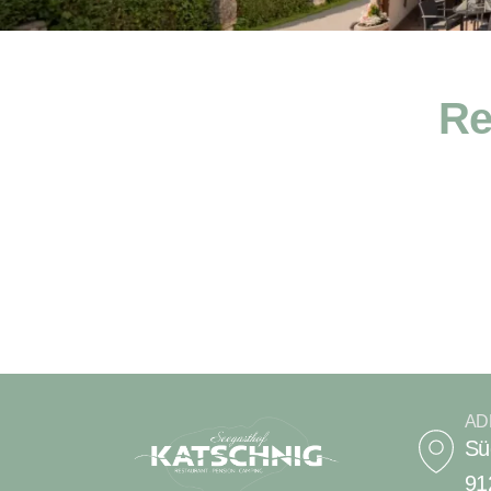
Re
Wir haben leider keine Beiträge gefunden.
AD
Sü
91